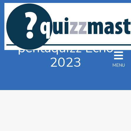
pentaquizz Echo
2023
MENU