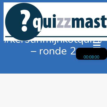
#kerstinmijnkotquiz#
– ronde 2
MENU
00:08:00