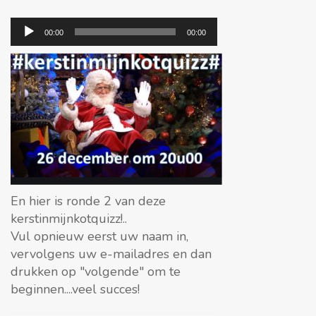
Audiospeler
00:00
00:00
En hier is ronde 2 van deze
kerstinmijnkotquizz!..
Vul opnieuw eerst uw naam in,
vervolgens uw e-mailadres en dan
drukken op "volgende" om te
beginnen....veel succes!