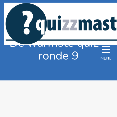
De warmste quiz –
ronde 9
MENU